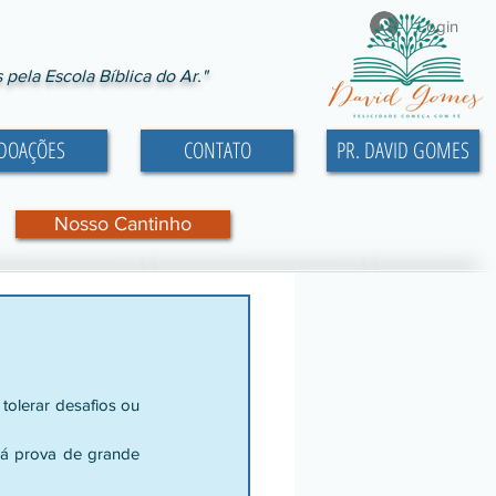
Login
ela Escola Bíblica do Ar."
DOAÇÕES
CONTATO
PR. DAVID GOMES
Nosso Cantinho
olerar desafios ou 
dá prova de grande 