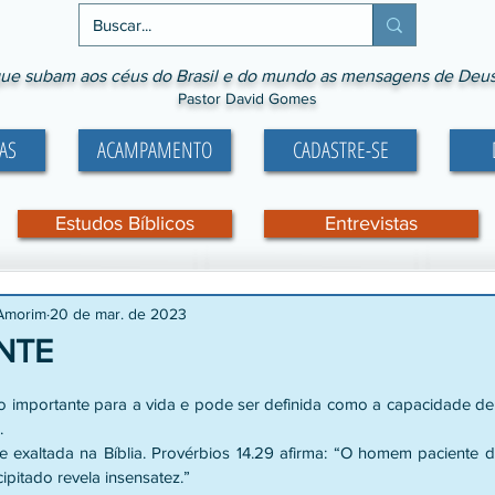
ue subam aos céus do Brasil e do mundo as mensagens de Deus p
Pastor David Gomes
AS
ACAMPAMENTO
CADASTRE-SE
Estudos Bíblicos
Entrevistas
 Amorim
20 de mar. de 2023
NTE
e 5 estrelas.
io importante para a vida e pode ser definida como a capacidade de t
.
e exaltada na Bíblia. Provérbios 14.29 afirma: “O homem paciente 
pitado revela insensatez.”