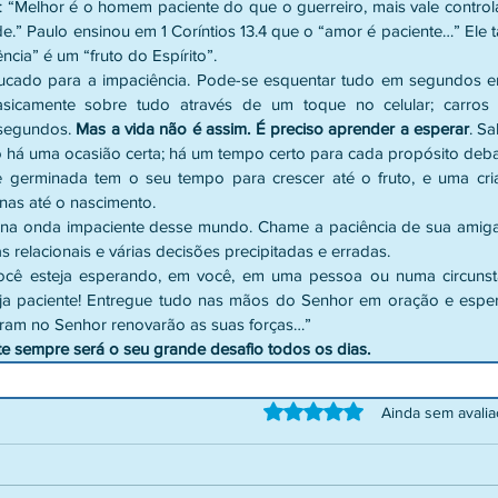
: “Melhor é o homem paciente do que o guerreiro, mais vale controla
e.” Paulo ensinou em 1 Coríntios 13.4 que o “amor é paciente…” Ele
ncia” é um “fruto do Espírito”.
ado para a impaciência. Pode-se esquentar tudo em segundos e
sicamente sobre tudo através de um toque no celular; carros 
 segundos. 
Mas a vida não é assim. É preciso aprender a esperar
. S
udo há uma ocasião certa; há um tempo certo para cada propósito deba
 germinada tem o seu tempo para crescer até o fruto, e uma cri
nas até o nascimento.
 na onda impaciente desse mundo. Chame a paciência de sua amiga,
 relacionais e várias decisões precipitadas e erradas.
ocê esteja esperando, em você, em uma pessoa ou numa circunstâ
a paciente! Entregue tudo nas mãos do Senhor em oração e espere 
eram no Senhor renovarão as suas forças…”
nte sempre será o seu grande desafio todos os dias.
Avaliado com 0 de 5 estrelas.
Ainda sem avali