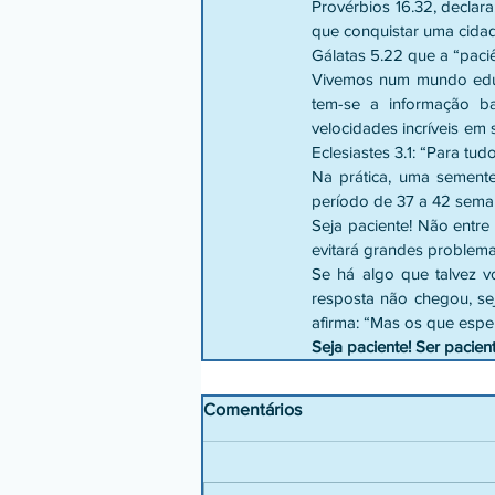
Provérbios 16.32, declara
que conquistar uma cidad
Gálatas 5.22 que a “paciê
Vivemos num mundo educ
tem-se a informação ba
velocidades incríveis em
Eclesiastes 3.1: “Para t
Na prática, uma semente
período de 37 a 42 sema
Seja paciente! Não entre
evitará grandes problemas
Se há algo que talvez v
resposta não chegou, sej
afirma: “Mas os que esp
Seja paciente! Ser pacie
Comentários