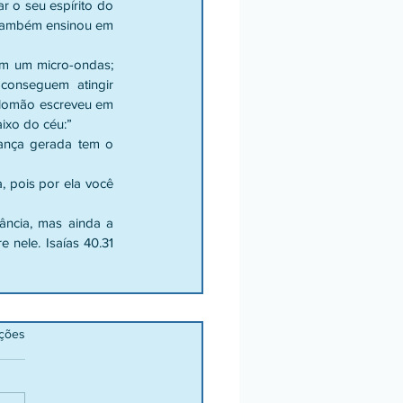
r o seu espírito do 
 também ensinou em 
m um micro-ondas; 
conseguem atingir 
alomão escreveu em 
ixo do céu:” 
ança gerada tem o 
 pois por ela você 
ncia, mas ainda a 
nele. Isaías 40.31 
ações