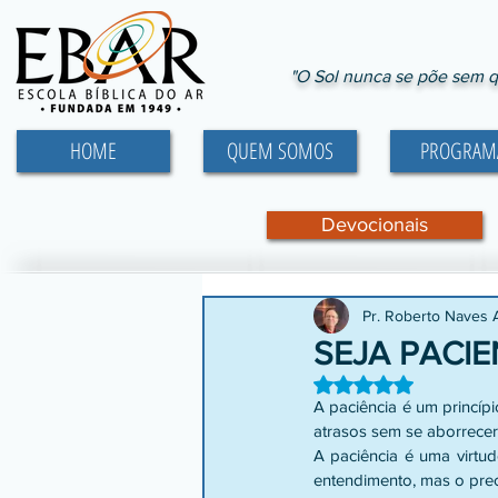
"O Sol nunca se põe sem q
HOME
QUEM SOMOS
PROGRAM
Devocionais
Pr. Roberto Naves
SEJA PACIE
Avaliado com NaN d
A paciência é um princíp
atrasos sem se aborrecer
A paciência é uma virtud
entendimento, mas o preci