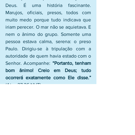
Deus. É uma história fascinante. 
Marujos, oficiais, presos, todos com 
muito medo porque tudo indicava que 
iriam perecer. O mar não se aquietava. E 
nem o ânimo do grupo. Somente uma 
pessoa estava calma, serena: o preso 
Paulo. Dirigiu-se à tripulação com a 
autoridade de quem havia estado com o 
Senhor. Acompanhe: 
“Portanto, tenham 
bom ânimo! Creio em Deus; tudo 
ocorrerá exatamente como Ele disse.” 
(Atos 27:26 NVT).
Por mais que a nossa vida 
aparentemente esteja com tudo fora do 
lugar, na presença do Senhor 
encontramos paz, segurança e ânimo. 
Ele cumpre o que promete. Podemos 