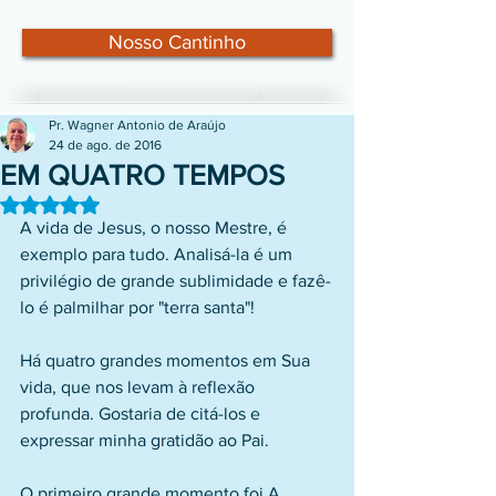
Nosso Cantinho
Pr. Wagner Antonio de Araújo
24 de ago. de 2016
EM QUATRO TEMPOS
Avaliado com NaN de 5 estrelas.
A vida de Jesus, o nosso Mestre, é 
exemplo para tudo. Analisá-la é um 
privilégio de grande sublimidade e fazê-
lo é palmilhar por "terra santa"!
Há quatro grandes momentos em Sua 
vida, que nos levam à reflexão 
profunda. Gostaria de citá-los e 
expressar minha gratidão ao Pai.
O primeiro grande momento foi A 