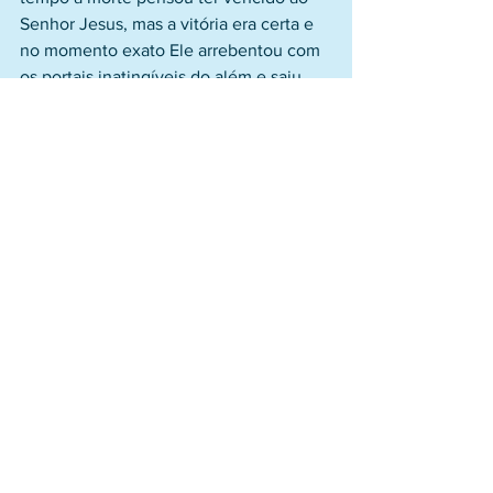
Senhor Jesus, mas a vitória era certa e 
no momento exato Ele arrebentou com 
os portais inatingíveis do além e saiu 
ressurreto e vitorioso! Aleluia! Hoje Ele 
está à destra do Pai, firme, forte e 
majestoso, aguardando a bem-
aventurada hora de Sua segunda vinda, 
juntamente com todos os que o amam e 
amam a Sua vinda.
Esse também é um tempo na vida de 
todo cristão legítimo: TEMPO DE 
VITÓRIA. Sim, porque o crente é 
conduzido pelas mãos do Pai de vitória 
em vitória, e "esta é a vitória que vence 
o mundo; a nossa fé"(I Jo 5.4). Talvez 
para o mundo o crente que morre em 
fidelidade seja um perdedor; talvez o 