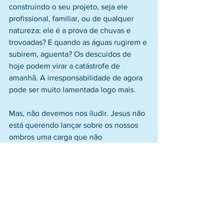
construindo o seu projeto, seja ele 
profissional, familiar, ou de qualquer 
natureza: ele é a prova de chuvas e 
trovoadas? E quando as águas rugirem e 
subirem, aguenta? Os descuidos de 
hoje podem virar a catástrofe de 
amanhã. A irresponsabilidade de agora 
pode ser muito lamentada logo mais.
Mas, não devemos nos iludir. Jesus não 
está querendo lançar sobre os nossos 
ombros uma carga que não 
conseguimos aguentar. Ele não quer 
encher-nos de culpa, como alguém com 
um dedo em riste olhando para nossas 
desgraças, grandes ou pequenas, e 
quase como rindo, dizer: não disse? Eu 
avisei!