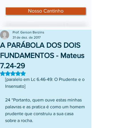
Nosso Cantinho
Prof. Gerson Berzins
31 de dez. de 2017
A PARÁBOLA DOS DOIS
FUNDAMENTOS - Mateus
7.24-29
Avaliado com NaN de 5 estrelas.
[paralelo em Lc 6.46-49: O Prudente e o 
Insensato]
24 “Portanto, quem ouve estas minhas 
palavras e as pratica é como um homem 
prudente que construiu a sua casa 
sobre a rocha.