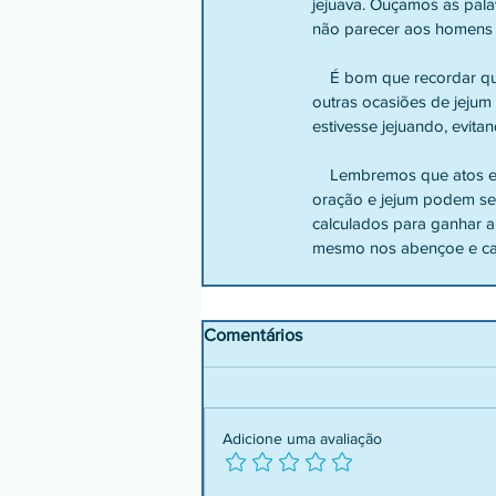
jejuava. Ouçamos as pala
não parecer aos homens qu
    É bom que recordar que a unção apontava para alegria e era prática proibida no Dia da Expiação, ou em 
outras ocasiões de jejum
estivesse jejuando, evita
    Lembremos que atos e palavras exteriores são originados de motivos tanto pagãos quanto cristãos. Esmolas, 
oração e jejum podem ser 
calculados para ganhar 
mesmo nos abençoe e ca
Comentários
Adicione uma avaliação