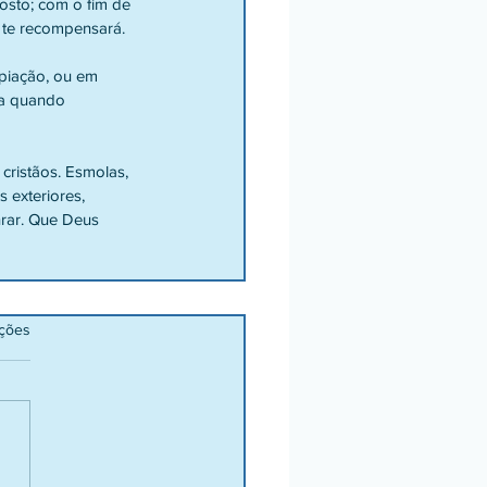
osto; com o fim de 
, te recompensará.
ça quando 
 exteriores, 
rar. Que Deus 
ações