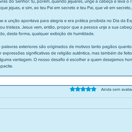
vras do Senhor: tu, porém, quando jejuares, unge a cabeça e lava o r
e jejuas, e sim, ao teu Pai em secreto e teu Pai, que vê em secreto
 ou tristeza. Jesus vem, então, propor que a pessoa unja a sua cabe
ndo, desta forma, qualquer exibição de humildade.
expressões significativas de religião autêntica, mas também de feitos
alguma vantagem. O nosso desafio é escolher a quem desejamos hon
pacite.
Avaliado com 0 de 5 estrelas.
Ainda sem avali