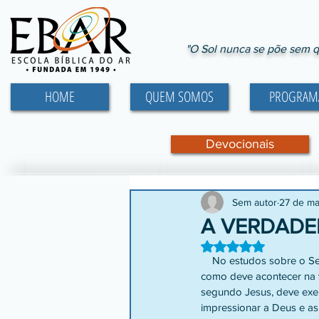
"O Sol nunca se põe sem q
HOME
QUEM SOMOS
PROGRAM
Devocionais
Sem autor
27 de ma
A VERDADEIR
Avaliado com NaN d
    No estudos sobre o Sermão da Montanha, deparamo-nos com a questão da prática da religião e a forma 
como deve acontecer na v
segundo Jesus, deve exer
impressionar a Deus e as 