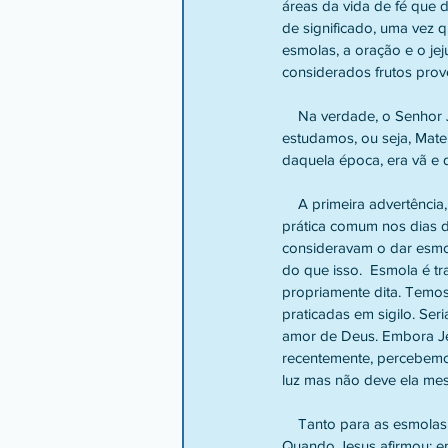
áreas da vida de fé que
de significado, uma vez q
esmolas, a oração e o je
considerados frutos prov
    Na verdade, o Senhor Jesus estava querendo denunciar, nas palavras registradas no texto que hoje 
estudamos, ou seja, Mateu
daquela época, era vã e 
    A primeira advertência, portanto, do Mestre, é com respeito à dádiva de esmolas aos mais necessitados, 
prática comum nos dias d
consideravam o dar esmol
do que isso.  Esmola é t
propriamente dita. Temos 
praticadas em sigilo. Se
amor de Deus. Embora Jes
recentemente, percebemos
luz mas não deve ela me
    Tanto para as esmolas quanto para a oração e o jejum, é relevante observar-se a questão da recompensa. 
Quando Jesus afirmou: e