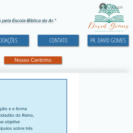
Login
ela Escola Bíblica do Ar."
DOAÇÕES
CONTATO
PR. DAVID GOMES
Nosso Cantinho
cidadão do Reino, 
e objetive 
ípulos sobre três 