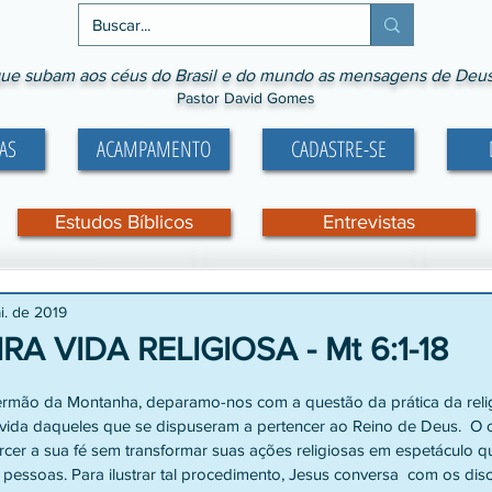
ue subam aos céus do Brasil e do mundo as mensagens de Deus p
Pastor David Gomes
AS
ACAMPAMENTO
CADASTRE-SE
Estudos Bíblicos
Entrevistas
i. de 2019
A VIDA RELIGIOSA - Mt 6:1-18
e 5 estrelas.
ida daqueles que se dispuseram a pertencer ao Reino de Deus.  O 
cer a sua fé sem transformar suas ações religiosas em espetáculo qu
pessoas. Para ilustrar tal procedimento, Jesus conversa  com os disc