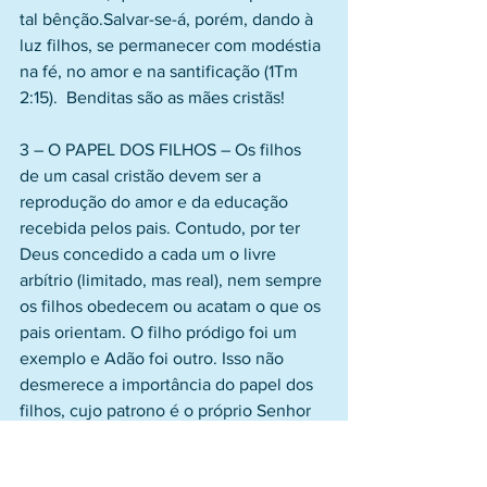
tal bênção.Salvar-se-á, porém, dando à 
luz filhos, se permanecer com modéstia 
na fé, no amor e na santificação (1Tm 
2:15).  Benditas são as mães cristãs!
3 – O PAPEL DOS FILHOS – Os filhos 
de um casal cristão devem ser a 
reprodução do amor e da educação 
recebida pelos pais. Contudo, por ter 
Deus concedido a cada um o livre 
arbítrio (limitado, mas real), nem sempre 
os filhos obedecem ou acatam o que os 
pais orientam. O filho pródigo foi um 
exemplo e Adão foi outro. Isso não 
desmerece a importância do papel dos 
filhos, cujo patrono é o próprio Senhor 
Jesus Cristo, que recebeu do Pai as 
seguintes palavras: E ouviu-se uma voz 