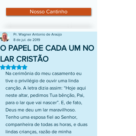
Nosso Cantinho
Pr. Wagner Antonio de Araújo
8 de jul. de 2019
O PAPEL DE CADA UM NO
LAR CRISTÃO
Avaliado com NaN de 5 estrelas.
Na cerimônia do meu casamento eu 
tive o privilégio de ouvir uma linda 
canção. A letra dizia assim: “Hoje aqui 
neste altar, pedimos Tua bênção, Pai, 
para o lar que vai nascer”. E, de fato, 
Deus me deu um lar maravilhoso. 
Tenho uma esposa fiel ao Senhor, 
companheira de todas as horas, e duas 
lindas crianças, razão de minha 