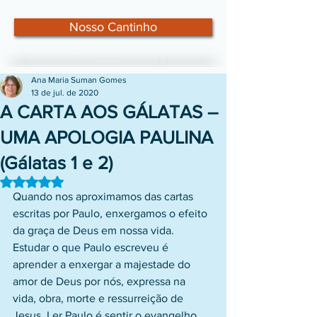
Nosso Cantinho
Ana Maria Suman Gomes
13 de jul. de 2020
A CARTA AOS GÁLATAS –
UMA APOLOGIA PAULINA
(Gálatas 1 e 2)
Avaliado com NaN de 5 estrelas.
Quando nos aproximamos das cartas 
escritas por Paulo, enxergamos o efeito 
da graça de Deus em nossa vida. 
Estudar o que Paulo escreveu é 
aprender a enxergar a majestade do 
amor de Deus por nós, expressa na 
vida, obra, morte e ressurreição de 
Jesus. Ler Paulo é sentir o evangelho 