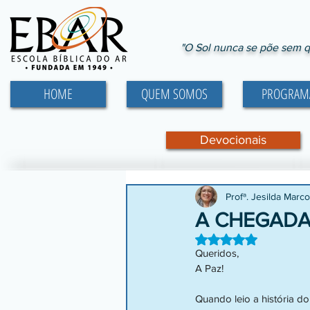
"O Sol nunca se põe sem q
HOME
QUEM SOMOS
PROGRAM
Devocionais
Profª. Jesilda Marc
A CHEGADA
Avaliado com NaN d
Queridos,
A Paz!
Quando leio a história do