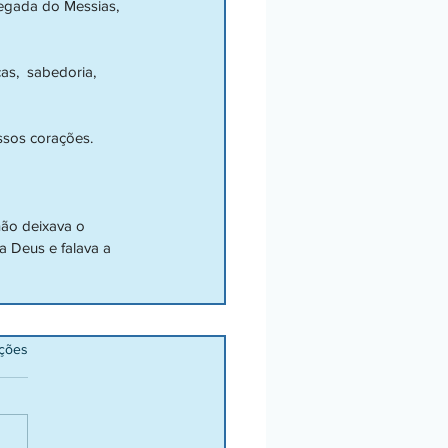
egada do Messias, 
s,  sabedoria, 
ssos corações. 
não deixava o 
a Deus e falava a 
ações