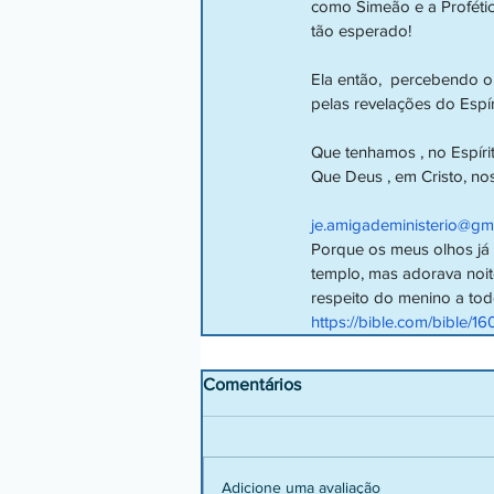
como Simeão e a Proféti
tão esperado!
Ela então,  percebendo o
pelas revelações do Esp
Que tenhamos , no Espíri
Que Deus , em Cristo, no
je.amigadeministerio@gm
Porque os meus olhos já v
templo, mas adorava noit
respeito do menino a to
https://bible.com/bible/1
Comentários
Adicione uma avaliação