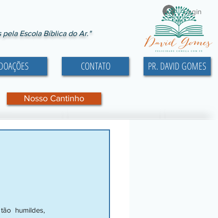
Login
ela Escola Bíblica do Ar."
DOAÇÕES
CONTATO
PR. DAVID GOMES
Nosso Cantinho
tão  humildes, 