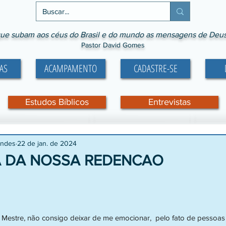
ue subam aos céus do Brasil e do mundo as mensagens de Deus p
Pastor David Gomes
AS
ACAMPAMENTO
CADASTRE-SE
Estudos Bíblicos
Entrevistas
ondes
22 de jan. de 2024
 DA NOSSA REDENCAO
e 5 estrelas.
 Mestre, não consigo deixar de me emocionar,  pelo fato de pessoas 