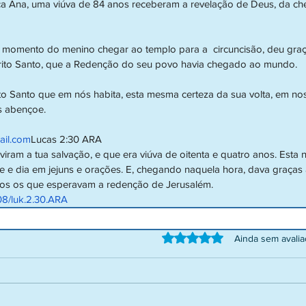
ca Ana, uma viúva de 84 anos receberam a revelação de Deus, da ch
 momento do menino chegar ao templo para a  circuncisão, deu graça
írito Santo, que a Redenção do seu povo havia chegado ao mundo.
to Santo que em nós habita, esta mesma certeza da sua volta, em no
s abençoe.
ail.com
Lucas 2:30 ARA
iram a tua salvação, e que era viúva de oitenta e quatro anos. Esta 
e e dia em jejuns e orações. E, chegando naquela hora, dava graças 
dos os que esperavam a redenção de Jerusalém. 
608/luk.2.30.ARA
Avaliado com 0 de 5 estrelas.
Ainda sem avali