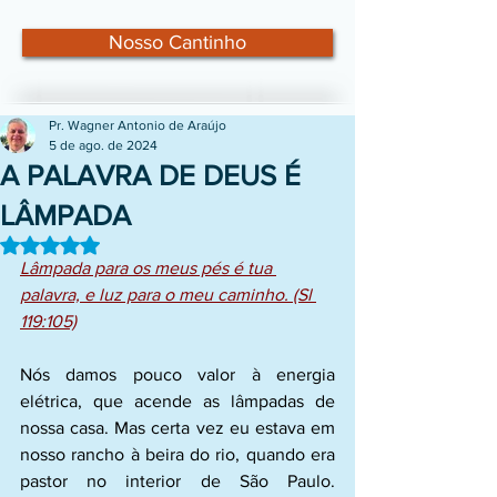
Nosso Cantinho
Pr. Wagner Antonio de Araújo
5 de ago. de 2024
A PALAVRA DE DEUS É
LÂMPADA
Avaliado com NaN de 5 estrelas.
Lâmpada para os meus pés é tua 
palavra, e luz para o meu caminho. (Sl 
119:105)
Nós damos pouco valor à energia 
elétrica, que acende as lâmpadas de 
nossa casa. Mas certa vez eu estava em 
nosso rancho à beira do rio, quando era 
pastor no interior de São Paulo. 