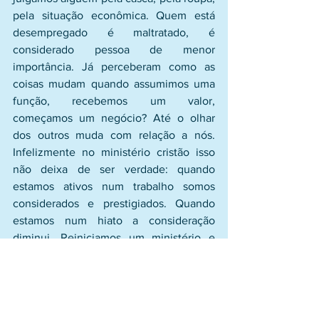
pela situação econômica. Quem está 
desempregado é maltratado, é 
considerado pessoa de menor 
importância. Já perceberam como as 
coisas mudam quando assumimos uma 
função, recebemos um valor, 
começamos um negócio? Até o olhar 
dos outros muda com relação a nós. 
Infelizmente no ministério cristão isso 
não deixa de ser verdade: quando 
estamos ativos num trabalho somos 
considerados e prestigiados. Quando 
estamos num hiato a consideração 
diminui. Reiniciamos um ministério e 
redescobrem o nosso contato! O ser 
humano é assim mesmo. 
Não julgueis 
segundo a aparência, mas julgai 
segundo a reta justiça. (Jo 7:24)