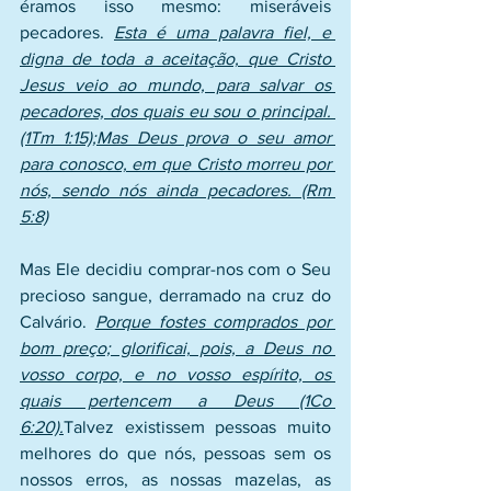
éramos isso mesmo: miseráveis 
pecadores. 
Esta é uma palavra fiel, e 
digna de toda a aceitação, que Cristo 
Jesus veio ao mundo, para salvar os 
pecadores, dos quais eu sou o principal. 
(1Tm 1:15);Mas Deus prova o seu amor 
para conosco, em que Cristo morreu por 
nós, sendo nós ainda pecadores. (Rm 
5:8)
Mas Ele decidiu comprar-nos com o Seu 
precioso sangue, derramado na cruz do 
Calvário. 
Porque fostes comprados por 
bom preço; glorificai, pois, a Deus no 
vosso corpo, e no vosso espírito, os 
quais pertencem a Deus (1Co 
6:20).
Talvez existissem pessoas muito 
melhores do que nós, pessoas sem os 
nossos erros, as nossas mazelas, as 