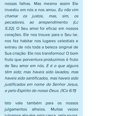
nossas falhas. Mas mesmo assim Ele 
investiu em nós e nos amou. 
Eu não vim 
chamar os justos, mas, sim, os 
pecadores, ao arrependimento. (Lc 
5:32).
 O Seu amor foi eficaz em nossos 
corações. Ele nos trouxe para o Seu lar, 
nos fez habitar nos lugares celestiais e 
extraiu de nós toda a beleza original de 
Sua criação: Ele nos transformou! O bom 
fruto que porventura produzimos é fruto 
de Seu amor em nós. 
E é o que alguns 
têm sido; mas haveis sido lavados, mas 
haveis sido santificados, mas haveis sido 
justificados em nome do Senhor Jesus, 
e pelo Espírito do nosso Deus. (1Co 6:11)
Isto vale também para os nossos 
julgamentos alheios. Muitas vezes 
julgamos alguém pela casca, pela roupa, 