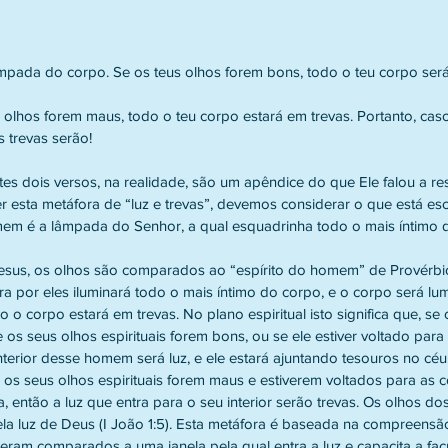
mpada do corpo. Se os teus olhos forem bons, todo o teu corpo será
 olhos forem maus, todo o teu corpo estará em trevas. Portanto, caso
 trevas serão!
es dois versos, na realidade, são um apêndice do que Ele falou a re
 esta metáfora de “luz e trevas”, devemos considerar o que está esc
mem é a lâmpada do Senhor, a qual esquadrinha todo o mais íntimo d
esus, os olhos são comparados ao “espírito do homem” de Provérbio
ra por eles iluminará todo o mais íntimo do corpo, e o corpo será lu
 o corpo estará em trevas. No plano espiritual isto significa que, se o
 os seus olhos espirituais forem bons, ou se ele estiver voltado para
terior desse homem será luz, e ele estará ajuntando tesouros no céu
 se os seus olhos espirituais forem maus e estiverem voltados para as
 então a luz que entra para o seu interior serão trevas. Os olhos dos 
la luz de Deus (I João 1:5). Esta metáfora é baseada na compreensão
eram comparados a uma janela pela qual entra a luz e capacita a fac