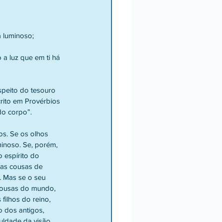
 luminoso;
 a luz que em ti há 
speito do tesouro 
rito em Provérbios 
o corpo”. 
s. Se os olhos 
minoso. Se, porém, 
 espírito do 
 as cousas de 
. Mas se o seu 
 cousas do mundo, 
filhos do reino, 
 dos antigos, 
uldade da visão 