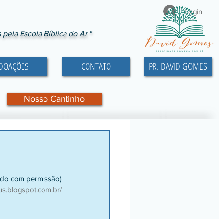
Login
ela Escola Bíblica do Ar."
DOAÇÕES
CONTATO
PR. DAVID GOMES
Nosso Cantinho
do com permissão)
us.blogspot.com.br/