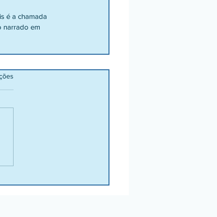
is é a chamada 
o narrado em 
ações