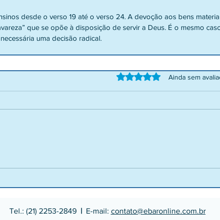
nsinos desde o verso 19 até o verso 24. A devoção aos bens materia
“avareza” que se opõe à disposição de servir a Deus. É o mesmo cas
necessária uma decisão radical. 
Avaliado com 0 de 5 estrelas.
Ainda sem avali
Tel.: (21) 2253-2849
|
E-mail:
contato@ebaronline.com.br