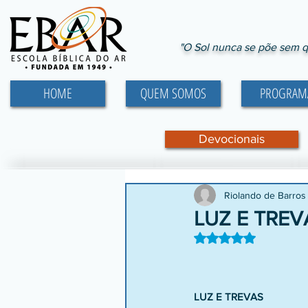
"O Sol nunca se põe sem q
HOME
QUEM SOMOS
PROGRAM
Devocionais
Riolando de Barros
LUZ E TREV
Avaliado com NaN d
LUZ E TREVAS