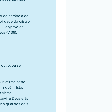
to da parábola da 
ilidade do cristão 
. O objetivo da 
us (V 36).
outro; ou se 
us afirma neste 
inguém. Isto, 
 vítima 
ervir a Deus e às 
r a qual dos dois 