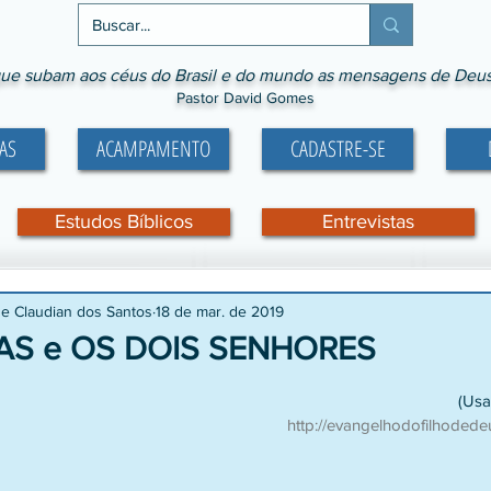
ue subam aos céus do Brasil e do mundo as mensagens de Deus p
Pastor David Gomes
AS
ACAMPAMENTO
CADASTRE-SE
Estudos Bíblicos
Entrevistas
 e Claudian dos Santos
18 de mar. de 2019
AS e OS DOIS SENHORES
e 5 estrelas.
(Usa
http://evangelhodofilhodede