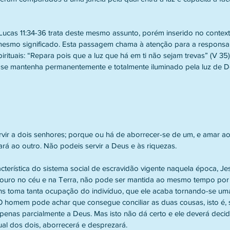
ucas 11:34-36 trata deste mesmo assunto, porém inserido no contex
mesmo significado. Esta passagem chama à atenção para a responsab
irituais: “Repara pois que a luz que há em ti não sejam trevas” (V 35)
 se mantenha permanentemente e totalmente iluminado pela luz de De
ir a dois senhores; porque ou há de aborrecer-se de um, e amar ao 
rá ao outro. Não podeis servir a Deus e às riquezas.
terística do sistema social de escravidão vigente naquela época, Jes
ouro no céu e na Terra, não pode ser mantida ao mesmo tempo por n
 toma tanta ocupação do indivíduo, que ele acaba tornando-se uma
O homem pode achar que consegue conciliar as duas cousas, isto é, s
penas parcialmente a Deus. Mas isto não dá certo e ele deverá decidi
al dos dois, aborrecerá e desprezará. 