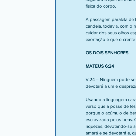
física do corpo.
A passagem paralela de L
candeia, todavia, com o 
cuidar dos seus olhos esp
exortação é que o crente
OS DOIS SENHORES
MATEUS 6:24
V.24 – Ninguém pode serv
devotará a um e despreza
Usando a linguagem carac
verso que a posse de tes
porque o acúmulo de bens
escravizada pelos bens. 
riquezas, devotando-se a
amará e se devotará e, qu