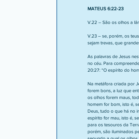
MATEUS 6:22-23
V.22 – São os olhos a lâ
V.23 – se, porém, os teus
sejam trevas, que grandes
As palavras de Jesus nest
no céu. Para compreender
20:27: “O espírito do ho
Na metáfora criada por J
forem bons, a luz que ent
os olhos forem maus, todo
homem for bom, isto é, se
Deus, tudo o que há no in
espírito for mau, isto é,
para os tesouros da Terra,
porém, são iluminados pe
segundo a qual os olhos 