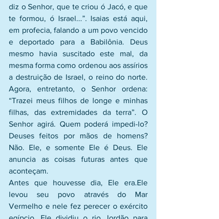
diz o Senhor, que te criou ó Jacó, e que 
te formou, ó Israel...”. Isaias está aqui, 
em profecia, falando a um povo vencido 
e deportado para a Babilônia. Deus 
mesmo havia suscitado este mal, da 
mesma forma como ordenou aos assírios 
a destruição de Israel, o reino do norte. 
Agora, entretanto, o Senhor ordena: 
“Trazei meus filhos de longe e minhas 
filhas, das extremidades da terra”. O 
Senhor agirá. Quem poderá impedi-lo? 
Deuses feitos por mãos de homens? 
Não. Ele, e somente Ele é Deus. Ele 
anuncia as coisas futuras antes que 
aconteçam.
Antes que houvesse dia, Ele era.Ele 
levou seu povo através do Mar 
Vermelho e nele fez perecer o exército 
egípcio. Ele dividiu o rio Jordão para 