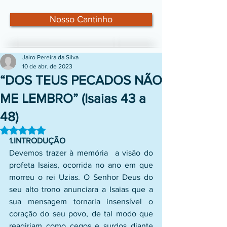
Nosso Cantinho
Jairo Pereira da Silva
10 de abr. de 2023
“DOS TEUS PECADOS NÃO
ME LEMBRO” (Isaias 43 a
48)
Avaliado com NaN de 5 estrelas.
1.INTRODUÇÃO
Devemos trazer à memória  a visão do 
profeta Isaias, ocorrida no ano em que 
morreu o rei Uzias. O Senhor Deus do 
seu alto trono anunciara a Isaias que a 
sua mensagem tornaria insensível o 
coração do seu povo, de tal modo que 
reagiriam como cegos e surdos diante 