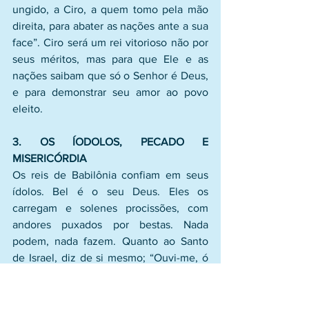
ungido, a Ciro, a quem tomo pela mão 
direita, para abater as nações ante a sua 
face”. Ciro será um rei vitorioso não por 
seus méritos, mas para que Ele e as 
nações saibam que só o Senhor é Deus, 
e para demonstrar seu amor ao povo 
eleito.
3. OS ÍODOLOS, PECADO E 
MISERICÓRDIA
Os reis de Babilônia confiam em seus 
ídolos. Bel é o seu Deus. Eles os 
carregam e solenes procissões, com 
andores puxados por bestas. Nada 
podem, nada fazem. Quanto ao Santo 
de Israel, diz de si mesmo; “Ouvi-me, ó 
casa de Jacó e todo o restante da casa 
de Israel; vós, a quem, desde o 
nascimento carrego e levo nos 