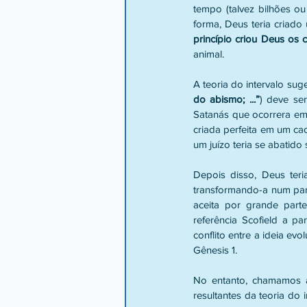
tempo (talvez bilhões ou
forma, Deus teria criado
princípio criou Deus os c
animal. 
A teoria do intervalo su
do abismo; ...”
) deve se
Satanás que ocorrera em 
criada perfeita em um cao
um juízo teria se abatido
Depois disso, Deus teria
transformando-a num para
aceita por grande part
referência Scofield a pa
conflito entre a ideia ev
Gênesis 1. 
No entanto, chamamos a 
resultantes da teoria do 