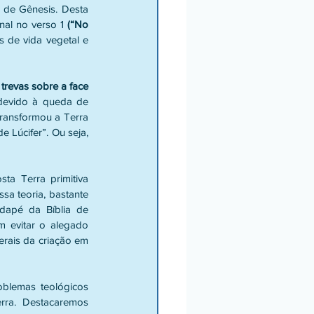
 de Gênesis. Desta 
nal no verso 1 
(“No 
 de vida vegetal e 
trevas sobre a face 
devido à queda de 
ransformou a Terra 
 Lúcifer”. Ou seja, 
ta Terra primitiva 
a teoria, bastante 
dapé da Bíblia de 
m evitar o alegado 
erais da criação em 
blemas teológicos 
erra.  Destacaremos 