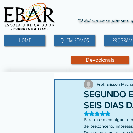
"O Sol nunca se põe sem q
HOME
QUEM SOMOS
PROGRAM
Devocionais
Prof. Erisson Mach
SEGUNDO E
SEIS DIAS 
Avaliado com NaN d
Para quem em algum momen
de preconceito, impressi
Deus e mais um dia de de