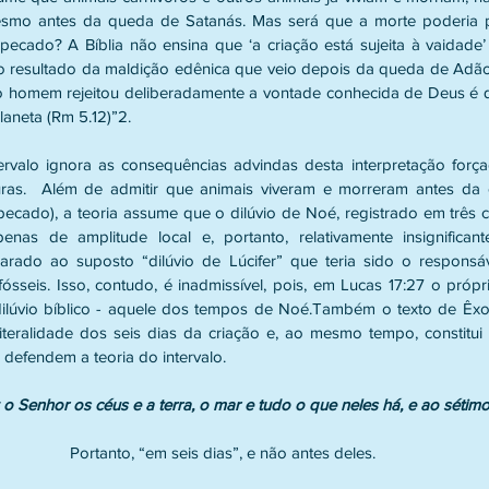
esmo antes da queda de Satanás. Mas será que a morte poderia pr
cado? A Bíblia não ensina que ‘a criação está sujeita à vaidade’
o resultado da maldição edênica que veio depois da queda de Adão? (
o homem rejeitou deliberadamente a vontade conhecida de Deus é q
laneta (Rm 5.12)”2.
ituras.  Além de admitir que animais viveram e morreram antes da
ecado), a teoria assume que o dilúvio de Noé, registrado em três cap
penas de amplitude local e, portanto, relativamente insignifican
rado ao suposto “dilúvio de Lúcifer” que teria sido o responsáve
sseis. Isso, contudo, é inadmissível, pois, em Lucas 17:27 o própr
dilúvio bíblico - aquele dos tempos de Noé.Também o texto de Êxo
teralidade dos seis dias da criação e, ao mesmo tempo, constitui 
defendem a teoria do intervalo.
 o Senhor os céus e a terra, o mar e tudo o que neles há, e ao séti
Portanto, “em seis dias”, e não antes deles.