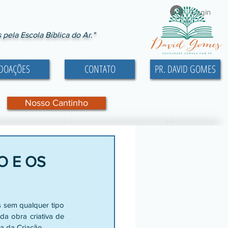
Login
ela Escola Bíblica do Ar."
DOAÇÕES
CONTATO
PR. DAVID GOMES
Nosso Cantinho
O E OS
 sem qualquer tipo 
a obra criativa de 
a da Criação. 