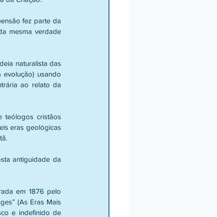
ensão fez parte da 
 da mesma verdade 
eia naturalista das 
 evolução) usando 
rária ao relato da 
teólogos cristãos 
eis eras geológicas 
ã. 
sta antiguidade da 
rada em 1876 pelo 
ges” (As Eras Mais 
co e indefinido de 