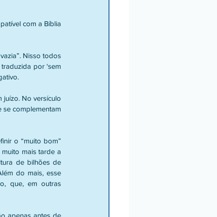
atível com a Bíblia 
vazia”. Nisso todos 
traduzida por ‘sem 
ativo. 
uízo. No versículo 
ite se complementam 
inir o “muito bom” 
 muito mais tarde a 
tura de bilhões de 
 Além do mais, esse 
, que, em outras 
ão apenas antes de 