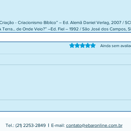
a
“Criação - Criacionismo Bíblico” – Ed. Alemã Daniel Verlag, 2007 / S
A Terra... de Onde Veio?” –Ed. Fiel – 1992 / São José dos Campos, S
Avaliado com 0 de 5 estrelas.
Ainda sem avali
Tel.: (21) 2253-2849
|
E-mail:
contato@ebaronline.com.br