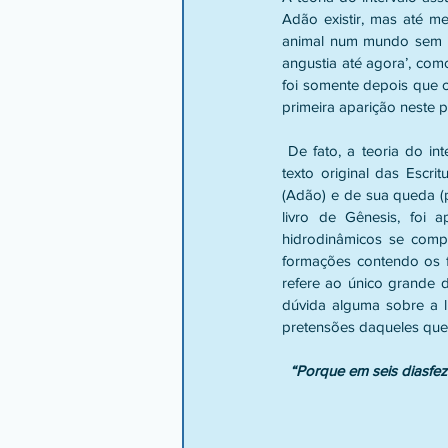
Adão existir, mas até m
animal num mundo sem pe
angustia até agora’, com
foi somente depois que 
primeira aparição neste p
 De fato, a teoria do intervalo ignora as consequências advindas desta interpretação forçada e fantasiosa do 
texto original das Escr
(Adão) e de sua queda (p
livro de Gênesis, foi a
hidrodinâmicos se compa
formações contendo os fó
refere ao único grande 
dúvida alguma sobre a li
pretensões daqueles que 
“Porque em seis diasfez